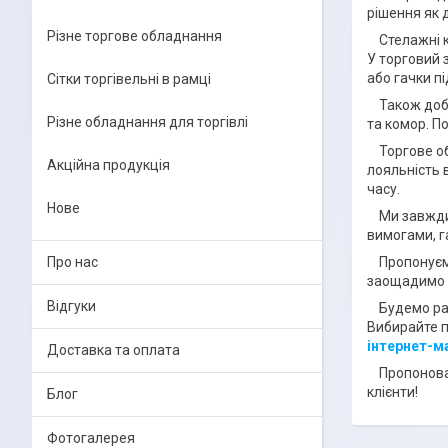
рішення як 
Різне торгове обладнання
Стелажні ко
У торговий 
або гачки пі
Сітки торгівельні в рамці
Також добре
Різне обладнання для торгівлі
та комор. П
Торгове обл
Акційна продукція
лояльність 
часу.
Нове
Ми завжди 
вимогами, г
Пропонуємо 
Про нас
заощадимо в
Відгуки
Будемо раді
Вибирайте п
інтернет-м
Доставка та оплата
Пропонована
клієнти!
Блог
Фотогалерея