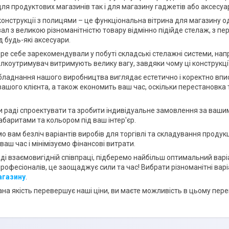
для продуктових магазинів так і для магазину гаджетів або аксесуар
нструкції з полицями – це функціональна вітрина для магазину од
зал з великою різноманітністю товару відмінно підійде стелаж, з 
д будь-які аксесуари.
 себе зарекомендували у побуті складські стелажні системи, напр
олкоутримувач витримують велику вагу, завдяки чому ці конструкц
аднання нашого виробництва виглядає естетично і коректно впису
вашого клієнта, а також економить ваш час, оскільки перестановка 
раді спроектувати та зробити індивідуальне замовлення за ваши
абаритами та кольором під ваш інтер'єр.
вам безліч варіантів виробів для торгівлі та складування продукці
аш час і мінімізуємо фінансові витрати.
 взаємовигідній співпраці, підберемо найбільш оптимальний варі
рофесіоналів, це заощаджує сили та час! Вибрати різноманітні ва
агазину
.
 якість перевершує наші ціни, ви маєте можливість в цьому перек