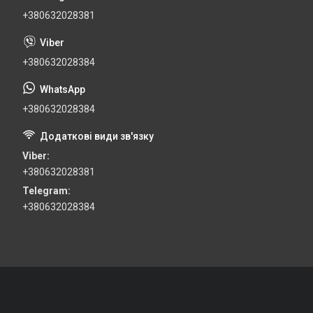
+380632028381
+380632028384
+380632028384
Viber
+380632028381
Telegram
+380632028384