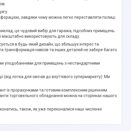
ів.
ягу.
перфорацією, завдяки чому можна легко переставляти полиці
иклад, це чудовий вибір для гаража, підсобних приміщень
ії масштабно використовують для складу.
ється в будь-який дизайн, що збільшує інтерес та
та трансформація навісів та інших деталей не забере багато
ми уподобаннями для приміщень з нестандартними
ї (від лотка для овочів до взуттєвого супермаркету). Ми
ант із прорахунками та готовим комплексним рішенням.
ріанти торговельного обладнання можна на сторінках нашого
онатись, також, як уже переконалися наші численні