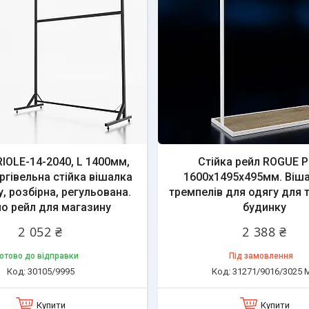
RIOLE-14-2040, L 1400мм,
Стійка рейл ROGUE P
ргівельна стійка вішалка
1600х1495х495мм. Віш
, розбірна, регульована.
тремпелів для одягу для т
о рейл для магазину
будинку
2 052 ₴
2 388 ₴
отово до відправки
Під замовлення
30105/9995
31271/9016/3025 
Купити
Купити