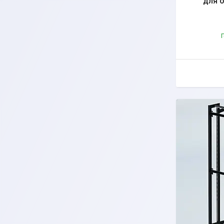
для о
Г