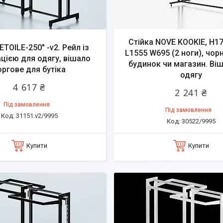
Стійка NOVE KOOKIE, H1
ETOILE-250" -v2. Рейл із
L1555 W695 (2 ноги), чорн
цією для одягу, вішало
будинок чи магазин. Ві
оргове для бутіка
одягу
4 617 ₴
2 241 ₴
Під замовлення
Під замовлення
31151.v2/9995
30522/9995
Купити
Купити