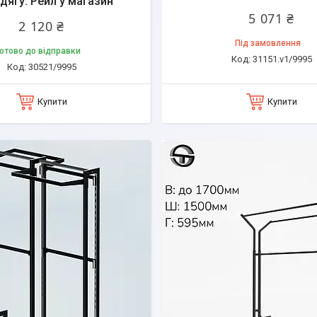
дягу. Рейл у магазин
5 071 ₴
2 120 ₴
Під замовлення
отово до відправки
31151.v1/9995
30521/9995
Купити
Купити