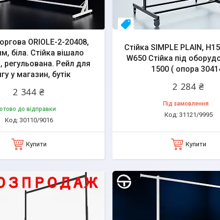
во
свое пр-во
торгова ORIOLE-2-20408,
Стійка SIMPLE PLAIN, H1
м, біла. Стійка вішало
W650 Стійка під оборуд
, регульована. Рейл для
1500 ( опора 3041
гу у магазин, бутік
2 284 ₴
2 344 ₴
Під замовлення
отово до відправки
31121/9995
30110/9016
Купити
Купити