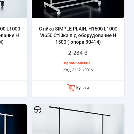
500 L1000
Стійка SIMPLE PLAIN, H1500 L1000
ование H
W650 Стійка під оборудование H
4)
1500 ( опора 30414)
2 284 ₴
Під замовлення
31121/9016
Купити