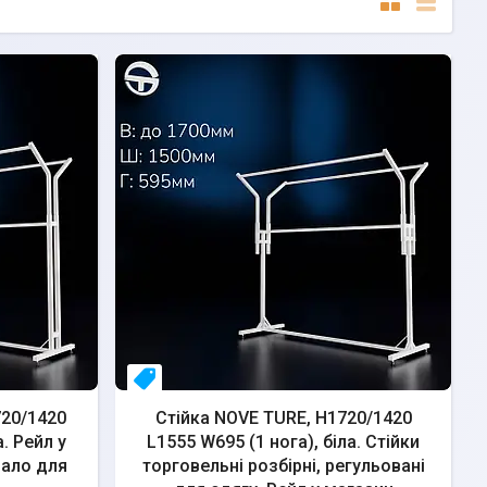
свое пр-во
720/1420
Стійка NOVE TURE, H1720/1420
. Рейл у
L1555 W695 (1 нога), біла. Стійки
шало для
торговельні розбірні, регульовані