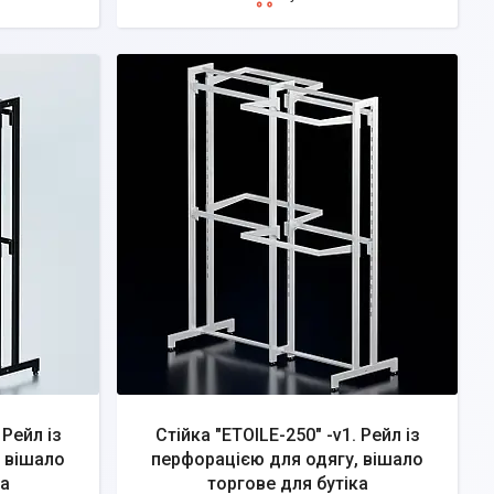
 Рейл із
Стійка "ETOILE-250" -v1. Рейл із
 вішало
перфорацією для одягу, вішало
ка
торгове для бутіка