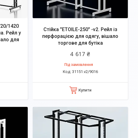
720/1420
Стійка "ETOILE-250" -v2. Рейл із
а. Рейл у
перфорацією для одягу, вішало
шало для
торгове для бутіка
4 617 ₴
Під замовлення
31151.v2/9016
Купити