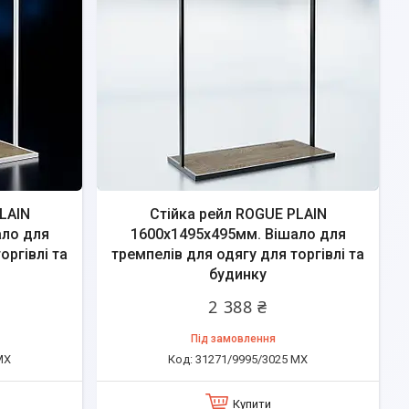
LAIN
Стійка рейл ROGUE PLAIN
ало для
1600х1495х495мм. Вішало для
оргівлі та
тремпелів для одягу для торгівлі та
будинку
2 388 ₴
Під замовлення
МХ
31271/9995/3025 МХ
Купити