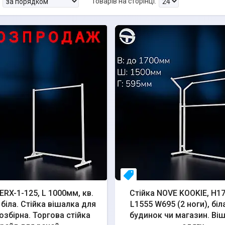
во
свое пр-во
ERX-1-125, L 1000мм, кв.
Стійка NOVE KOOKIE, H1
біла. Стійка вішалка для
L1555 W695 (2 ноги), біла
озбірна. Торгова стійка
будинок чи магазин. Ві