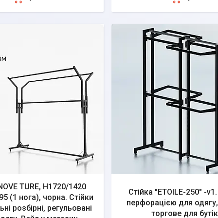
NOVE TURE, H1720/1420
Стійка "ETOILE-250" -v1.
5 (1 нога), чорна. Стійки
перфорацією для одягу,
ні розбірні, регульовані
торгове для буті