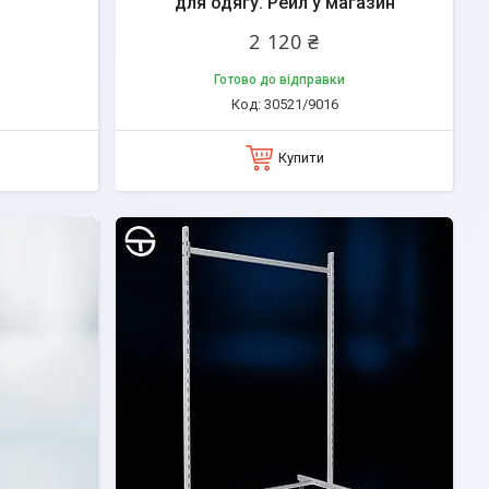
для одягу. Рейл у магазин
2 120 ₴
Готово до відправки
30521/9016
Купити