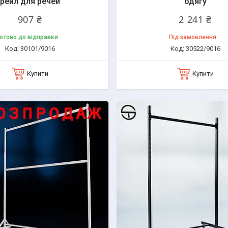
рейл для речей
одягу
907 ₴
2 241 ₴
отово до відправки
Під замовлення
30101/9016
30522/9016
Купити
Купити