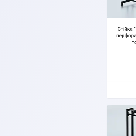
Стійка "
перфора
т