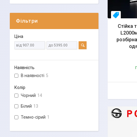
свое пр-
Фільтри
Стійка 
L2000м
Ціна
розбірна
одя
Наявність
Г
В наявності
5
Колір
Чорний
14
Білий
13
Темно-сірий
1