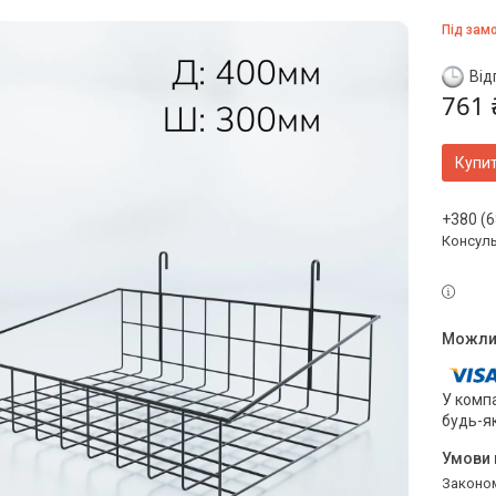
Під зам
Від
761 
Купи
+380 (6
Консул
У компа
будь-я
Законом не передбачено повернення та обмін даного товару належної