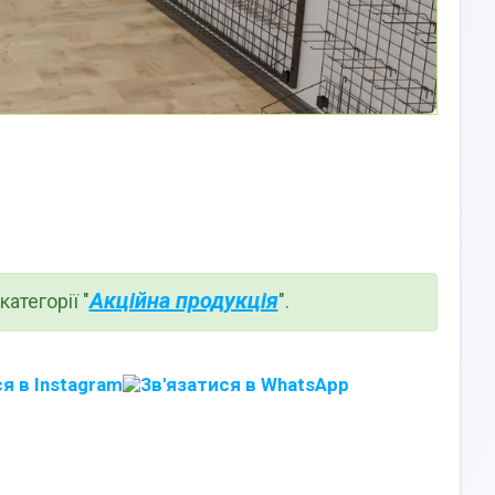
Акційна продукція
атегорії "
".