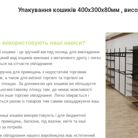
Упакування кошиків 400х300х80мм , висок
де використовують наші навіси?
кошики - це зручний вигляд полиць для викладення
Даний вид кошиків виконані з металевого дроту і легко
ься на сітчасте обладнання.
чна для приміщень з недостатнім торговим
, а також для виїзної торгівлі та торгівлі на
 площах. За допомогою цих кошиків ви збільшуєте
ьно-виставкову площу там, де немає можливості
ти інше торгове обладнання. Легко збирається і
ться разом із товаром тим самим заощаджуючи ваш
ші кошики використовують і для бюджетної
 приміщень, балкона, під вазони, квіти та інші
 за потреби.
обладнання нашого виробництва має естетичний