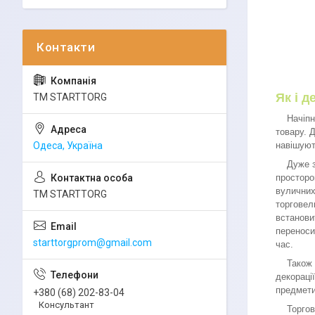
Як і 
ТМ STARTTORG
Начіпні 
товару. 
навішуют
Одеса, Україна
Дуже зру
простором
вуличних
ТМ STARTTORG
торговел
встанови
переноси
starttorgprom@gmail.com
час.
Також на
декорації
предмети
+380 (68) 202-83-04
Консультант
Торгове 