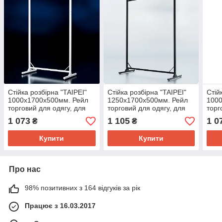
Стійка розбірна "TAIPEI"
Стійка розбірна "TAIPEI"
Стій
1000х1700х500мм. Рейл
1250х1700х500мм. Рейл
100
торговий для одягу, для
торговий для одягу, для
торг
бутіка.
бутіка.
бутік
1 073
1 105
1 0
₴
₴
Купити
Купити
Про нас
98% позитивних з 164 відгуків за рік
Працює з 16.03.2017