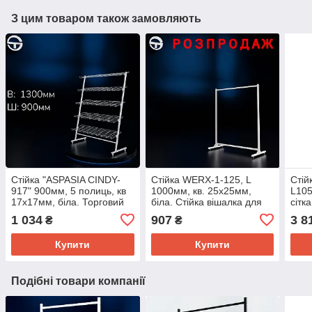
З цим товаром також замовляють
Стійка "ASPASIA CINDY-
Стійка WERX-1-125, L
Сті
917" 900мм, 5 полиць, кв
1000мм, кв. 25х25мм,
L105
17х17мм, біла. Торговий
біла. Стійка вішалка для
сітк
стелаж для взуття, випічки
одягу, розбірна. Торгова
стел
1 034
907
3 8
₴
₴
в коробках, газет.
стійка рейл для речей
обл
Купити
Купити
Подібні товари компанії