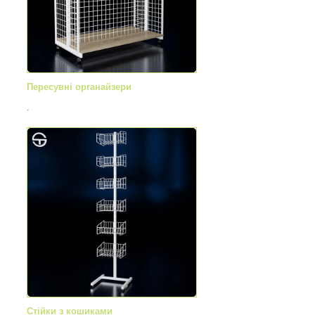
Пересувні органайзери
.
Стійки з кошиками