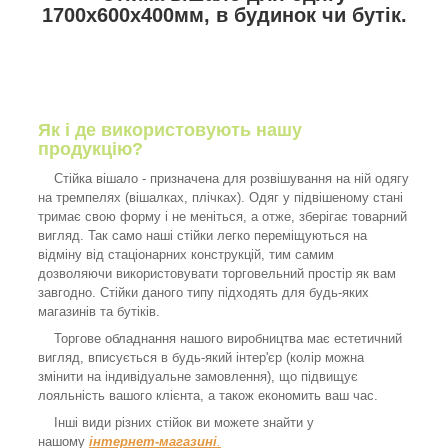
1700х600х400мм, в будинок чи бутік.
Як і де використовують нашу
продукцію?
Стійка вішало - призначена для розвішування на ній одягу
на тремпелях (вішалках, плічках). Одяг у підвішеному стані
тримає свою форму і не меніться, а отже, зберігає товарний
вигляд. Так само наші стійки легко переміщуються на
відміну від стаціонарних конструкцій, тим самим
дозволяючи використовувати торговельний простір як вам
завгодно. Стійки даного типу підходять для будь-яких
магазинів та бутіків.
Торгове обладнання нашого виробництва має естетичний
вигляд, вписується в будь-який інтер'єр (колір можна
змінити на індивідуальне замовлення), що підвищує
лояльність вашого клієнта, а також економить ваш час.
Інші види різних стійок ви можете знайти у
нашому
інтернет-магазині
.