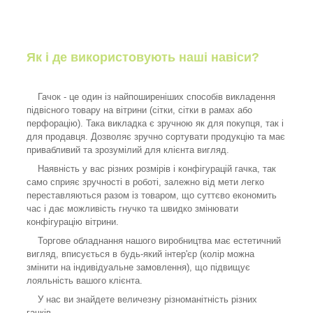
Як і де використовують наші навіси?
Гачок - це один із найпоширеніших способів викладення
підвісного товару на вітрини (сітки, сітки в рамах або
перфорацію). Така викладка є зручною як для покупця, так і
для продавця. Дозволяє зручно сортувати продукцію та має
привабливий та зрозумілий для клієнта вигляд.
Наявність у вас різних розмірів і конфігурацій гачка, так
само сприяє зручності в роботі, залежно від мети легко
переставляються разом із товаром, що суттєво економить
час і дає можливість гнучко та швидко змінювати
конфігурацію вітрини.
Торгове обладнання нашого виробництва має естетичний
вигляд, вписується в будь-який інтер'єр (колір можна
змінити на індивідуальне замовлення), що підвищує
лояльність вашого клієнта.
У нас ви знайдете величезну різноманітність різних
гачків.