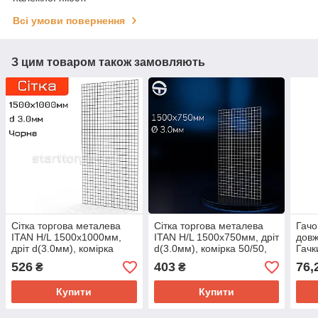
Всі умови повернення
З цим товаром також замовляють
Сітка торгова металева
Сітка торгова металева
Гачо
ITAN H/L 1500х1000мм,
ITAN H/L 1500х750мм, дріт
довж
дріт d(3.0мм), комірка
d(3.0мм), комірка 50/50,
Гачк
50/50. Під торгові гачки та
біла. Для навісного
мета
526
403
76,
₴
₴
навіси, для навісного
обладнання
Наві
обладнання
Купити
Купити