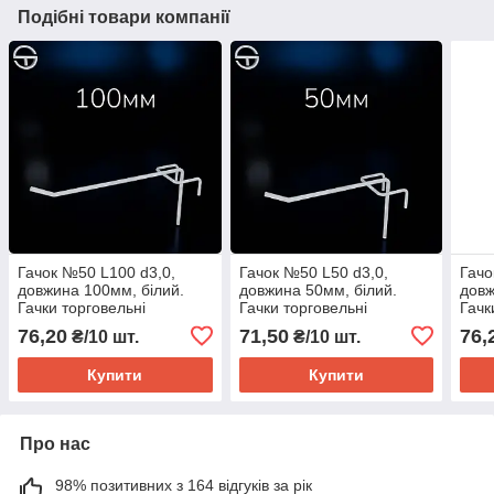
Подібні товари компанії
Гачок №50 L100 d3,0,
Гачок №50 L50 d3,0,
Гачо
довжина 100мм, білий.
довжина 50мм, білий.
довж
Гачки торговельні
Гачки торговельні
Гачк
металеві 10 шт упаковка.
металеві 10 шт упаковка.
мета
76,20
71,50
76,
₴/10 шт.
₴/10 шт.
Навіси на сітку
Навіси на сітку
Наві
Купити
Купити
Про нас
98% позитивних з 164 відгуків за рік