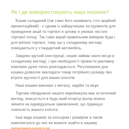
Як і де використовують наші кошики?
Кошик складаний (так само його називають стіл акційний
презентаційний) - є одним із найзручніших інструментів для
проведення акцій та торгівлі в цілому в умовах нестачі
торгової площі. Так само вкрай правильним вибором буде і
для виїзної торгівлі, тому що у складеному вигляді
поміщаються у стандартний автомобіль.
Завдяки зручній конструкції, кошик займає мало місця в
складеному вигляді, і при необхідності провести рекламну
компанію дуже легко розкладається. Регулювання дна
кошика дозволяє викладати товар потрібного розміру без
втрати зручності для ваших клієнтів.
Наші кошики виконані з металу, надійні та міцні.
Торгове обладнання нашого виробництва має естетичний
вигляд, вписується в будь-який інтер'єр (колір можна
змінити на індивідуальне замовлення), що підвищує
лояльність вашого клієнта.
Інші види кошиків за кольором і розміром а також
комплектуючі до них ви можете знайти в нашому
інтернет-магазині
.