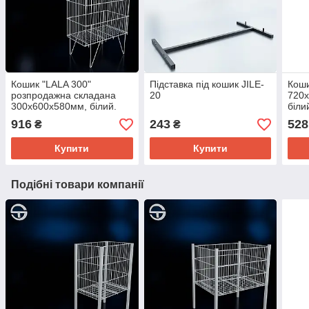
Кошик "LALA 300"
Підставка під кошик JILE-
Коши
розпродажна складана
20
720х
300х600х580мм, білий.
біли
Кошики торгові підлогові
для 
916
243
528
₴
₴
для розпродажу та торгівлі
авто
до магазину
сітч
Купити
Купити
Подібні товари компанії