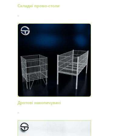
Складні промо-столи
.
Дротові накопичувачі
.