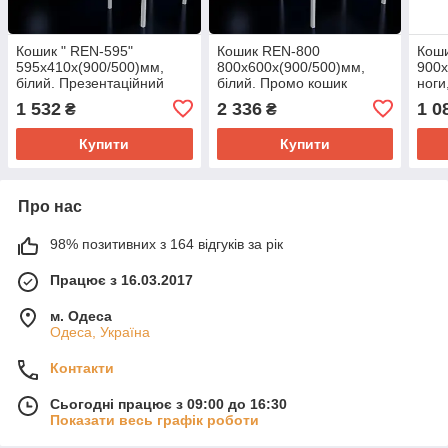
Кошик " REN-595"
Кошик REN-800
Коши
595х410х(900/500)мм,
800х600х(900/500)мм,
900х
білий. Презентаційний
білий. Промо кошик
ноги
стіл. Промо кошик для
торговий, накопичувач
корз
1 532
2 336
1 0
₴
₴
розпродажів та акцій
сітчастий для магазину та
для 
торгівлі
підл
Купити
Купити
Про нас
98% позитивних з 164 відгуків за рік
Працює з 16.03.2017
м. Одеса
Одеса, Україна
Контакти
Сьогодні працює з 09:00 до 16:30
Показати весь графік роботи