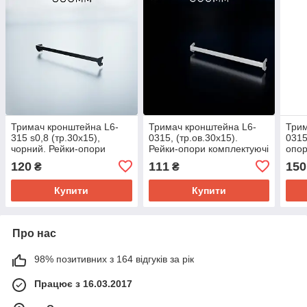
Тримач кронштейна L6-
Тримач кронштейна L6-
Трим
315 s0,8 (тр.30x15),
0315, (тр.ов.30x15).
0315
чорний. Рейки-опори
Рейки-опори комплектуючі
опор
комплектуючі до торгового
до торгового обладнання
торг
120
111
150
₴
₴
обладнання
Купити
Купити
Про нас
98% позитивних з 164 відгуків за рік
Працює з 16.03.2017