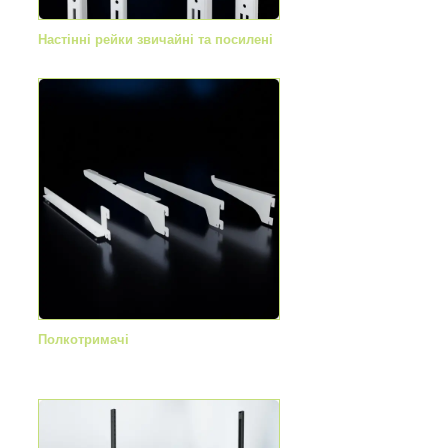
Настінні рейки звичайні та посилені
Полкотримачі