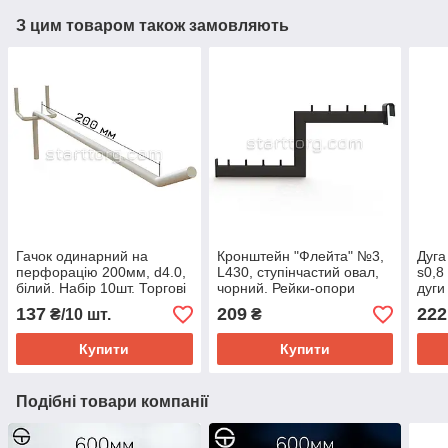
З цим товаром також замовляють
Гачок одинарний на
Кронштейн "Флейта" №3,
Дуга
перфорацію 200мм, d4.0,
L430, ступінчастий овал,
s0,8
білий. Набір 10шт. Торгові
чорний. Рейки-опори
дуги
гачки для перфорованих
комплектуючі до торгового
пер
137
209
222
₴/10 шт.
₴
стендів до магазину
обладнання
(ніж
Купити
Купити
Подібні товари компанії