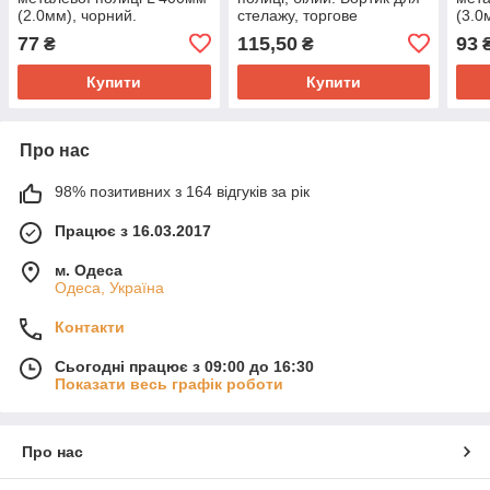
(2.0мм), чорний.
стелажу, торгове
(3.0
Комплектуючі до
обладнання.
Комп
77
115,50
93
₴
₴
торгового обладнання
торг
Купити
Купити
Про нас
98% позитивних з 164 відгуків за рік
Працює з 16.03.2017
м. Одеса
Одеса, Україна
Контакти
Сьогодні працює з 09:00 до 16:30
Показати весь графік роботи
Про нас