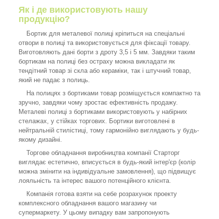
Як і де використовують нашу
продукцію?
Бортик для металевої полиці кріпиться на спеціальні
отвори в полиці та використовується для фіксації товару.
Виготовляють дані борти з дроту 3,5 і 5 мм. Завдяки таким
бортикам на полиці без остраху можна викладати як
тендітний товар зі скла або кераміки, так і штучний товар,
який не падає з полиць.
На полицях з бортиками товар розміщується компактно та
зручно, завдяки чому зростає ефективність продажу.
Металеві полиці з бортиками використовують у набірних
стелажах, у стійках торгових. Бортики виготовлені в
нейтральній стилістиці, тому гармонійно виглядають у будь-
якому дизайні.
Торгове обладнання виробництва компанії Старторг
виглядає естетично, вписується в будь-який інтер'єр (колір
можна змінити на індивідуальне замовлення), що підвищує
лояльність та інтерес вашого потенційного клієнта.
Компанія готова взяти на себе розрахунок проекту
комплексного обладнання вашого магазину чи
супермаркету. У цьому випадку вам запропонують