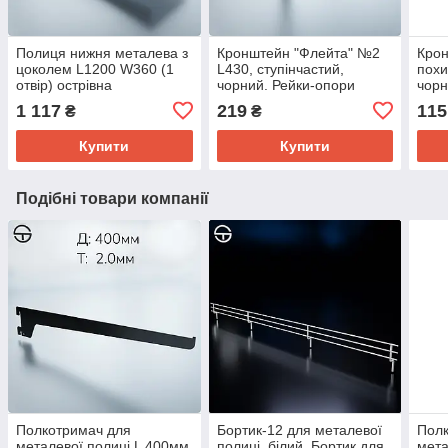
Полиця нижня металева з
Кронштейн "Флейта" №2
Кро
цоколем L1200 W360 (1
L430, ступінчастий,
поxи
отвір) острівна
чорний. Рейки-опори
чорн
комплектуючі до торгового
1 117
219
115
₴
₴
обладнання
Купити
Купити
Подібні товари компанії
Полкотримач для
Бортик-12 для металевої
Полк
металевої полиці L 400мм
полиці, білий. Бортик для
мета