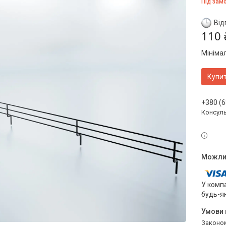
Під зам
Від
110 
Мініма
Купи
+380 (6
Консул
У компа
будь-я
Законом не передбачено повернення та обмін даного товару належної