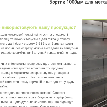
Бортик 1000мм для метал
де використовують нашу продукцію?
ля металевої полиці кріпиться на спеціальні
 полиці та використовується для фіксації товару.
яють дані борти з дроту 3,5 і 5 мм. Завдяки таким
 на полиці без остраху можна викладати як тендітний
скла або кераміки, так і штучний товар, який не падає
.
ях з бортиками товар розміщується компактно та
завдяки чому зростає ефективність продажу.
 полиці з бортиками використовують у набірних
, у стійках торгових. Бортики виготовлені в
ній стилістиці, тому гармонійно виглядають у будь-
зайні.
обладнання виробництва компанії Старторг
 естетично, вписується в будь-який інтер'єр (колір
інити на індивідуальне замовлення), що підвищує
ть та інтерес вашого потенційного клієнта.