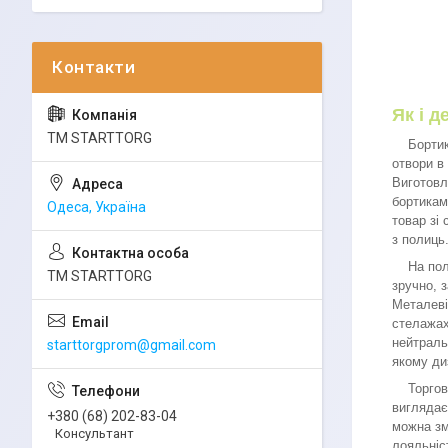
Як і 
ТМ STARTTORG
Бортик д
отвори в
Виготовл
бортикам
Одеса, Україна
товар зі 
з полиць
На полиц
ТМ STARTTORG
зручно, 
Металеві
стелажах
нейтраль
starttorgprom@gmail.com
якому ди
Торгове 
виглядає
+380 (68) 202-83-04
можна зм
Консультант
лояльніс