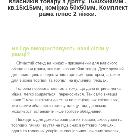
власників товару з дроту. 1680х980мм ,
кв.15х15мм, комірка 50х50мм. Комплект
рама плюс 2 ніжки.
Як і де використовують наші сітки у
рамці?
Сітчастий стенд на ніжках - призначений для навісного
обладнання (гачки, кошики, кронштейни тощо). Дуже зручний
для приміщень з недостатнім торговим простором, а також
для виїзної торгівлі та торгівлі на вуличних площах.
Головна перевага полягає в тому, що дана вітрина легка і
міцна, легко збирається і переноситься. Так само знявши
ніжки її можна кріпити до стіни на спеціальних кріпленнях,
тим самим збільшити торгову площу там, де немає
можливості встановити інше торгове обладнання.
Підходить для демонстрації різних товарів, аксесуарів на
торгових гачках, взуття на підвісних взуттєвих полицях,
одяга та головних уборів на спеціальних начіпних зачепах,