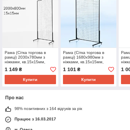
Рама (Сітка торгова в
Рама (Сітка торгова в
Рама
рамці) 2030х780мм з
рамці) 1680х980мм з
рамц
ніжками, кв.15х15мм,
ніжками, кв.15х15мм,
ніжк
чорна. Сітка торгова в
чорна. Сітка - стенд
чорн
1 149
1 101
1 0
₴
₴
рамці для навісного
торгова в рамці під начіпні
рамц
торгового обладнання
зачепи для товару
торг
Купити
Купити
Про нас
98% позитивних з 164 відгуків за рік
Працює з 16.03.2017
м. Одеса