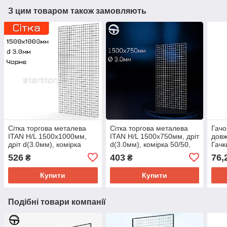
З цим товаром також замовляють
Сітка торгова металева
Сітка торгова металева
Гачо
ITAN H/L 1500х1000мм,
ITAN H/L 1500х750мм, дріт
довж
дріт d(3.0мм), комірка
d(3.0мм), комірка 50/50,
Гачк
50/50. Під торгові гачки та
біла. Для навісного
мета
526
403
76,
₴
₴
навіси, для навісного
обладнання
Наві
обладнання
Купити
Купити
Подібні товари компанії