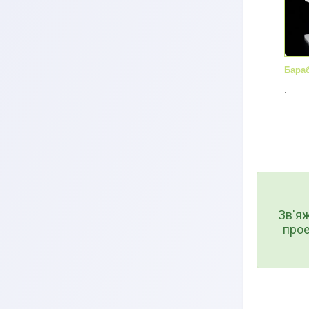
Бараб
.
Зв'я
прое