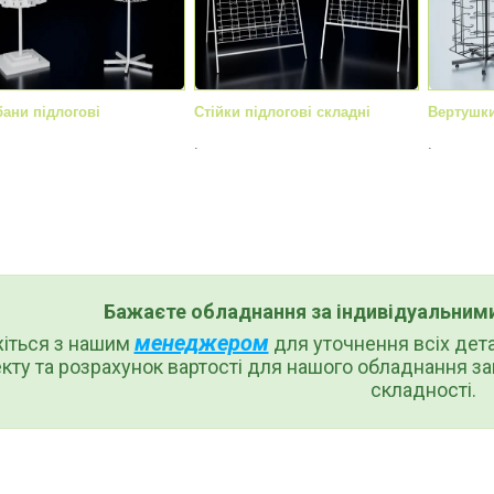
ани підлогові
Стійки підлогові складні
Вертушки
.
.
Бажаєте обладнання за індивідуальним
менеджером
жіться з нашим
для уточнення всіх дет
кту та розрахунок вартості для нашого обладнання за
складності.