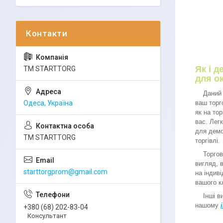
Як і 
ТМ STARTTORG
для о
Даний ме
ваш торг
Одеса, Україна
як на тор
вас. Лег
для демо
ТМ STARTTORG
торгівлі.
Торгове 
вигляд, 
starttorgprom@gmail.com
на індив
вашого к
Інші вид
нашому
+380 (68) 202-83-04
Консультант