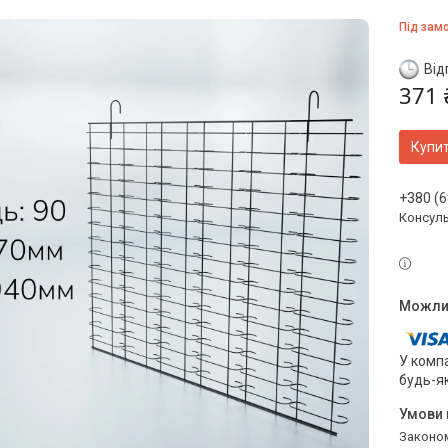
Під зам
Від
371 
Купи
+380 (6
Консул
У компа
будь-я
Законом не передбачено повернення та обмін даного товару належної