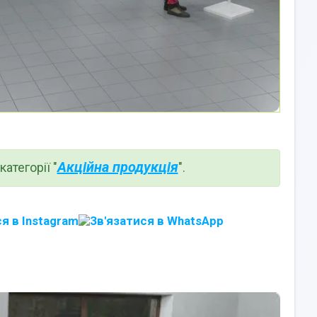
Акційна продукція
атегорії "
".