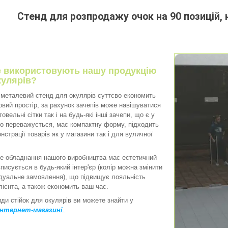
Стенд для розпродажу очок на 90 позицій, н
де використовують нашу продукцію
кулярів?
талевий стенд для окулярів суттєво економить
овий простір, за рахунок зачепів може навішуватися
говельні сітки так і на будь-які інші зачепи, що є у
ко переважується, має компактну форму, підходить
нстрації товарів як у магазини так і для вуличної
обладнання нашого виробництва має естетичний
вписується в будь-який інтер'єр (колір можна змінити
ідуальне замовлення), що підвищує лояльність
лієнта, а також економить ваш час.
и стійок для окулярів ви можете знайти у
інтернет-магазині
.