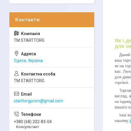
Як і 
ТМ STARTTORG
для о
Даний ме
ваш торг
Одеса, Україна
як на тор
вас. Лег
для демо
ТМ STARTTORG
торгівлі.
Торгове 
вигляд, 
starttorgprom@gmail.com
на індив
вашого к
Інші вид
нашому
+380 (68) 202-83-04
Консультант