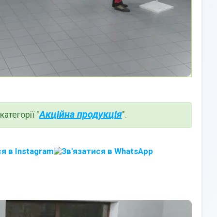
Акційна продукція
атегорії "
".