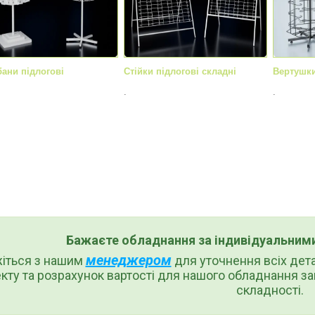
ани підлогові
Стійки підлогові складні
Вертушки
.
.
Бажаєте обладнання за індивідуальним
менеджером
жіться з нашим
для уточнення всіх дет
кту та розрахунок вартості для нашого обладнання за
складності.