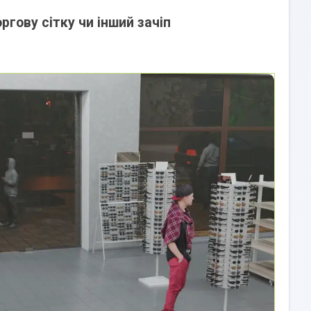
ргову сітку чи інший зачіп