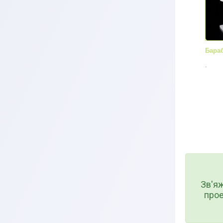
Бараб
.
Зв'я
прое