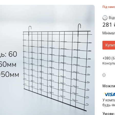
Під зам
Від
281 
Мініма
Купи
+380 (6
Консул
У компа
будь-я