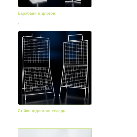
Барабани підлогові
.
Стійки підлогові складні
.