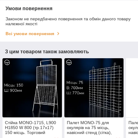
Умови повернення
Законом не передбачено повернення та обмін даного товару
належної якості
Всі умови повернення
З цим товаром також замовляють
Стійка MONO-1715, L900
Палет MONO-75 для
Пал
H1850 W 800 (тр.17x17)
окулярів на 75 місць,
окул
150 місць. Торговий
навісний стенд (сітка),
наві
стелаж під окуляри,
білий. Торгова підставка
Торг