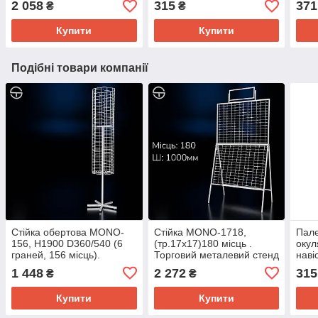
2 058
315
371
₴
₴
торгове обладнання
під окуляри, металева
під 
обл
Купити
Купити
Подібні товари компанії
Стійка обертова MONO-
Стійка MONO-1718,
Пал
156, H1900 D360/540 (6
(тр.17x17)180 місць .
окул
граней, 156 місць).
Торговий металевий стенд
наві
Торгова стійка під
для розпродажу окулярів
чорн
1 448
2 272
315
₴
₴
окуляри, стенд для
під 
розпродажу окулярів
Купити
Купити