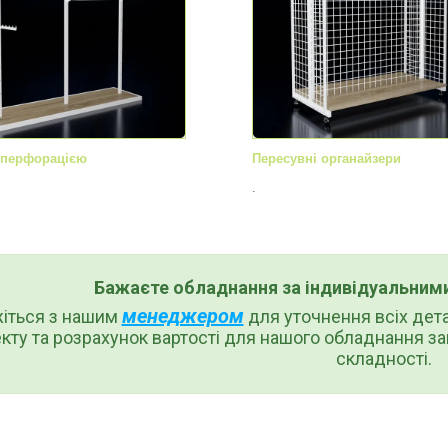
з перфорацією
Пересувні органайзери
.
Бажаєте обладнання за індивідуальним
менеджером
жіться з нашим
для уточнення всіх дет
кту та розрахунок вартості для нашого обладнання за
складності.