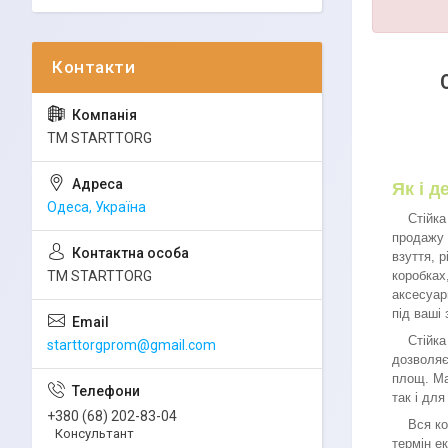
ТМ STARTTORG
Як і 
Одеса, Україна
Стійка м
продажу 
взуття, р
коробках
ТМ STARTTORG
аксесуар
під ваші
Стійка м
starttorgprom@gmail.com
дозволяє
площ. Ма
так і для
+380 (68) 202-83-04
Вся конс
Консультант
термін ек