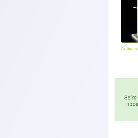
Стійки 
.
Зв'я
прое