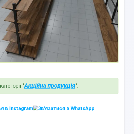
Акційна продукція
атегорії "
".