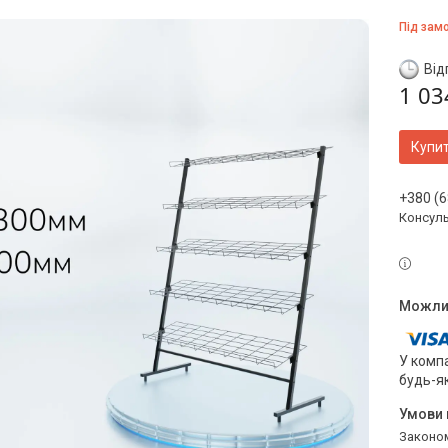
Під зам
Від
1 03
Купи
+380 (6
Консул
У компа
будь-я
Законом не передбачено повернення та обмін даного товару належної