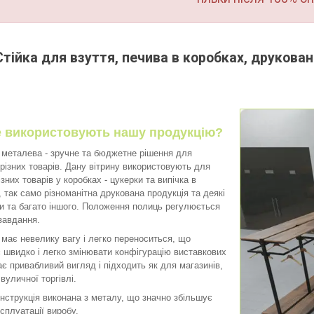
Стійка для взуття, печива в коробках, друкован
де використовують нашу продукцію?
еталева - зручне та бюджетне рішення для
різних товарів. Дану вітрину використовують для
ізних товарів у коробках - цукерки та випічка в
, так само різноманітна друкована продукція та деякі
и та багато іншого. Положення полиць регулюється
 завдання.
ає невелику вагу і легко переноситься, що
 швидко і легко змінювати конфігурацію виставкових
є привабливий вигляд і підходить як для магазинів,
 вуличної торгівлі.
трукція виконана з металу, що значно збільшує
сплуатації виробу.