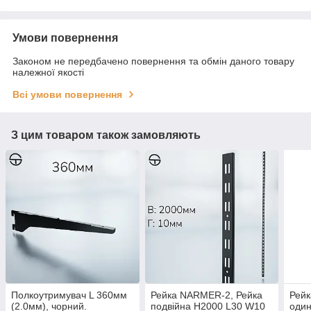
Умови повернення
Законом не передбачено повернення та обмін даного товару
належної якості
Всі умови повернення
З цим товаром також замовляють
Полкоутримувач L 360мм
Рейка NARMER-2, Рейка
Рейк
(2.0мм), чорний.
подвійна H2000 L30 W10
оди