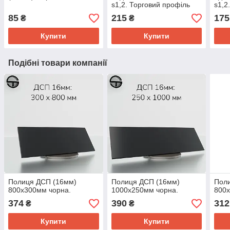
s1,2. Торговий профіль
s1,2
для полиць, металевий
проф
85
215
175
₴
₴
настінний стелаж
вітр
Купити
Купити
Подібні товари компанії
Полиця ДСП (16мм)
Полиця ДСП (16мм)
Пол
800х300мм чорна.
1000х250мм чорна.
800
374
390
312
₴
₴
Купити
Купити