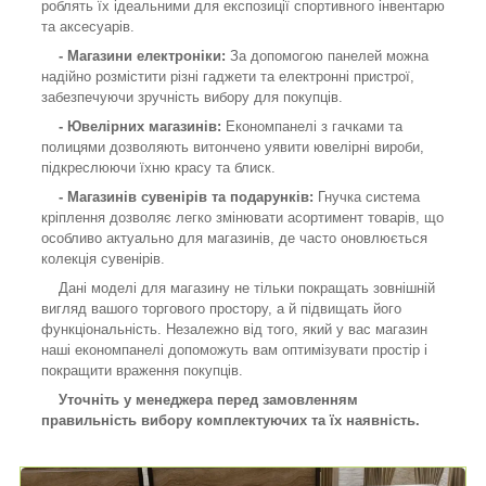
роблять їх ідеальними для експозиції спортивного інвентарю
та аксесуарів.
- Магазини електроніки:
За допомогою панелей можна
надійно розмістити різні гаджети та електронні пристрої,
забезпечуючи зручність вибору для покупців.
- Ювелірних магазинів:
Економпанелі з гачками та
полицями дозволяють витончено уявити ювелірні вироби,
підкреслюючи їхню красу та блиск.
- Магазинів сувенірів та подарунків:
Гнучка система
кріплення дозволяє легко змінювати асортимент товарів, що
особливо актуально для магазинів, де часто оновлюється
колекція сувенірів.
Дані моделі для магазину не тільки покращать зовнішній
вигляд вашого торгового простору, а й підвищать його
функціональність. Незалежно від того, який у вас магазин
наші економпанелі допоможуть вам оптимізувати простір і
покращити враження покупців.
Уточніть у менеджера перед замовленням
правильність вибору комплектуючих та їх наявність.