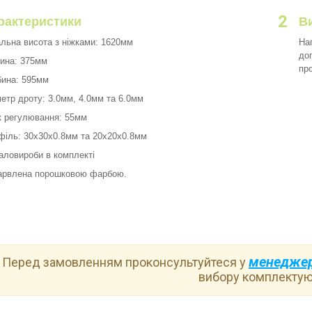
2
рактеристики
В
альна висота з ніжками: 1620мм
На
до
ина: 375мм
пр
бина: 595мм
етр дроту: 3.0мм, 4.0мм та 6.0мм
к регулювання: 55мм
філь: 30х30х0.8мм та 20х20х0.8мм
аловироби в комплекті
арвлена порошковою фарбою.
менедже
! Перед замовленням проконсультуйтеся у
вибору комплектую