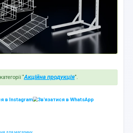
Акційна продукція
атегорії "
".