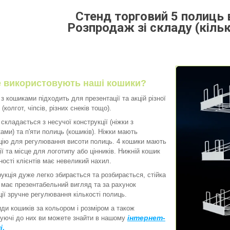
Стенд торговий 5 полиць
Розпродаж зі складу (кіль
де використовують наші кошики?
 кошиками підходить для презентації та акцій різної
 (колгот, чіпсів, різних снеків тощо).
кладається з несучої конструкції (ніжки з
ами) та п'яти полиць (кошиків). Ніжки мають
ію для регулювання висоти полиць. 4 кошики мають
ії та місце для логотипу або цінників. Нижній кошик
ності клієнтів має невеликий нахил.
ція дуже легко збирається та розбирається, стійка
, має презентабельний вигляд та за рахунок
ії зручне регулювання кількості полиць.
и кошиків за кольором і розміром а також
інтернет-
уючі до них ви можете знайти в нашому
і
.