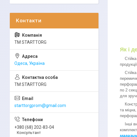
ТМ STARTTORG
Як і 
Стійка з
Одеса, Україна
продукції
Стійка с
перемичк
перфорац
ТМ STARTTORG
по 2 секц
для зруч
Конструк
starttorgprom@gmail.com
та міцна
перфорац
Інші вид
+380 (68) 202-83-04
комплект
Консультант
магазин