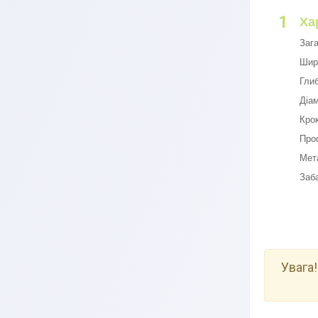
1
Ха
Заг
Шир
Гли
Діам
Кро
Про
Мет
Заб
Увага