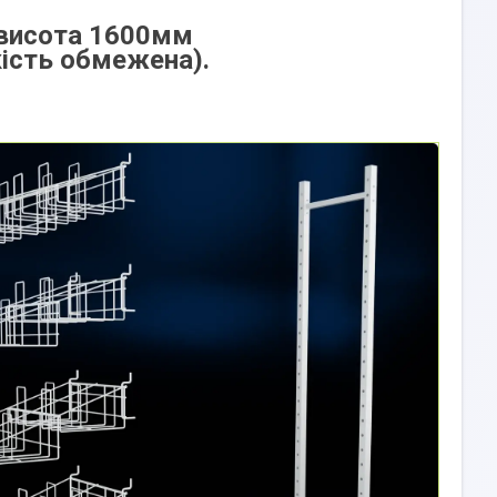
 висота 1600мм
кість обмежена).