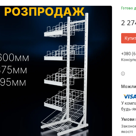
Готово 
2 27
Купи
+380 (6
Консул
У компа
будь-я
Законом не передбачено повернення та обмін даного товару належної
якості