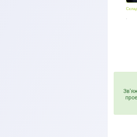
Скла
.
Зв'я
прое