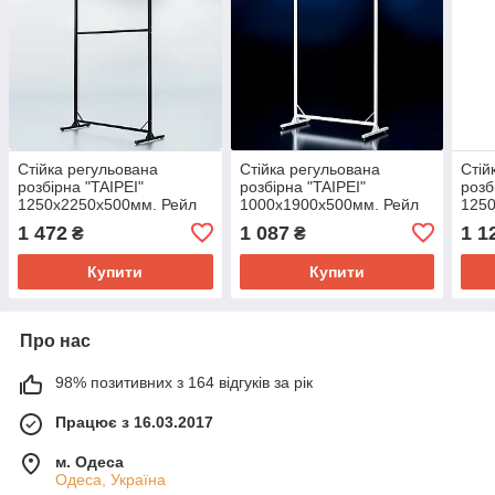
Стійка регульована
Стійка регульована
Стій
розбірна "TAIPEI"
розбірна "TAIPEI"
розб
1250х2250х500мм. Рейл
1000х1900х500мм. Рейл
125
торговий для одягу, для
торговий для одягу, для
торг
1 472
1 087
1 1
₴
₴
бутіка.
бутіка.
бутік
Купити
Купити
Про нас
98% позитивних з 164 відгуків за рік
Працює з 16.03.2017
м. Одеса
Одеса, Україна