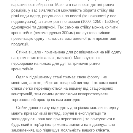
варіативності збирання. Маючи в наявності деталі різних
розмірів, у вас з'являється можливість зібрати стійку під
різні види одягу, регульовані по висоті (за наявності у вас
подовжувача), а також різні по ширині (1000, 1250 і 1500мм),
одноярусні та двоярусні. Так само на стійку можна кріпити і
кронштейни (рекомендуємо 300мм) що суттєво змінює
презентацію одягу і кількість виставленої для презентації
продукції.
Стійка вішало - призначена для розвішування на ній одягу
на тремпелях (вішалках, плічках). Має внутрішню
перфорацію на ніжках для дуг та тримачів різних
кронштейнів.
Одяг у підвішеному стані тримає свою форму і не
меніться, а отже, зберігає товарний вигляд. Так само наші
стійки легко переміщуються на відміну від стаціонарних
конструкцій, тим самим дозволяючи використовувати
торговельний простір як вам завгодно.
Стійки даного типу підходять для різних магазинів одягу,
мають привабливий вигляд, зручні в експлуатації та
заощаджують ваш час при перестановці та вписуються в
будь-який інтер'єр (колір можна змінити на індивідуальне
замовлення), що підвищує лояльність вашого клієнта.