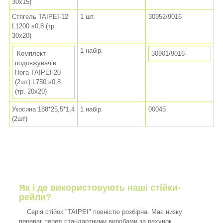
30x15)
Стягель TAIPEI-12
1 шт.
30952/9016
L1200 s0,8 (тр.
30x20)
1 набір.
Комплект
30901/9016
подовжувачів
Нога TAIPEI-20
(2шт) L750 s0,8
(тр. 20x20)
Укосина 188*25,5*1,4
1 набір.
00045
(2шт)
Як і де використовують наші стійки-
рейли?
Серія стійок "TAIPEI" повністю розбірна. Має низку
переваг перед стандартними виробами за рахунок