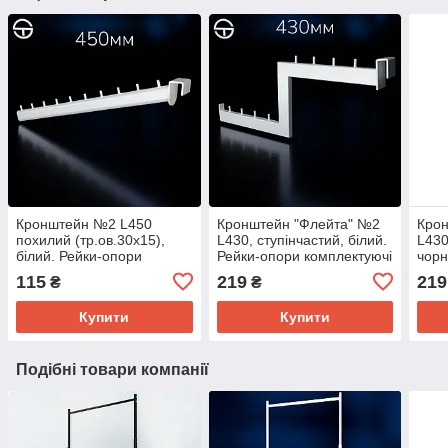
Кронштейн №2 L450
Кронштейн "Флейта" №2
Кро
поxилий (тр.ов.30x15),
L430, ступінчастий, білий.
L430
білий. Рейки-опори
Рейки-опори комплектуючі
чорн
комплектуючі до торгового
до торгового обладнання
комп
115
219
219
₴
₴
обладнання
обл
Купити
Купити
Подібні товари компанії