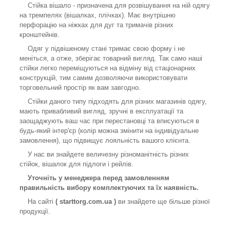
Стійка вішало - призначена для розвішування на ній одягу
на тремпелях (вішалках, плічках). Має внутрішню
перфорацію на ніжках для дуг та тримачів різних
кронштейнів.
Одяг у підвішеному стані тримає свою форму і не
меніться, а отже, зберігає товарний вигляд. Так само наші
стійки легко переміщуються на відміну від стаціонарних
конструкцій, тим самим дозволяючи використовувати
торговельний простір як вам завгодно.
Стійки даного типу підходять для різних магазинів одягу,
мають привабливий вигляд, зручні в експлуатації та
заощаджують ваш час при перестановці та вписуються в
будь-який інтер'єр (колір можна змінити на індивідуальне
замовлення), що підвищує лояльність вашого клієнта.
У нас ви знайдете величезну різноманітність різних
стійок, вішалок для підлоги і рейлів.
Уточніть у менеджера перед замовленням
правильність вибору комплектуючих та їх наявність.
На сайті
( starttorg.com.ua )
ви знайдете ще більше різної
продукції.