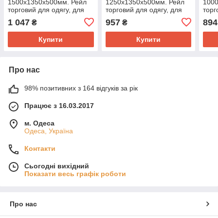
1500х1350х500мм. Рейл
1250х1350х500мм. Рейл
100
торговий для одягу, для
торговий для одягу, для
торг
бутіка.
бутіка.
бутік
1 047
957
894
₴
₴
Купити
Купити
Про нас
98% позитивних з 164 відгуків за рік
Працює з 16.03.2017
м. Одеса
Одеса, Україна
Контакти
Сьогодні вихідний
Показати весь графік роботи
Про нас