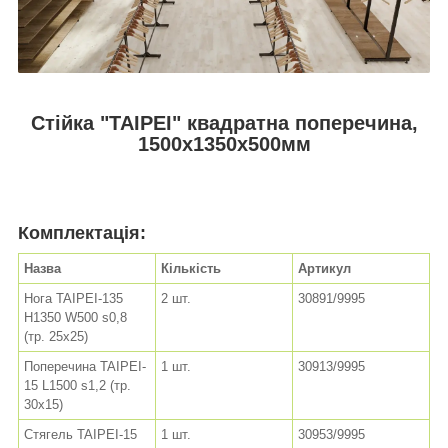
Стійка "TAIPEI" квадратна поперечина,
1500х1350х500мм
Комплектація:
Назва
Кількість
Артикул
Нога TAIPEI-135
2 шт.
30891/9995
H1350 W500 s0,8
(тр. 25x25)
Поперечина TAIPEI-
1 шт.
30913/9995
15 L1500 s1,2 (тр.
30x15)
Стягель TAIPEI-15
1 шт.
30953/9995