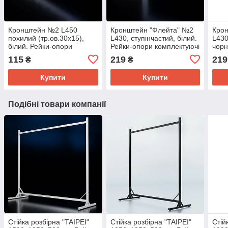
Кронштейн №2 L450
Кронштейн "Флейта" №2
Кро
поxилий (тр.ов.30x15),
L430, ступінчастий, білий.
L430
білий. Рейки-опори
Рейки-опори комплектуючі
чорн
комплектуючі до торгового
до торгового обладнання
комп
115
219
219
₴
₴
обладнання
обл
Купити
Купити
Подібні товари компанії
Стійка розбірна "TAIPEI"
Стійка розбірна "TAIPEI"
Стій