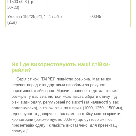
L1500 s0,8 (тр.
30x20)
Укосина 188*25,5*1,4
1 набір.
00045
(2шт)
Як і де використовують наші стійки-
рейли?
Серія стійок "TAIPEI" повністю розбірна. Має низку
переваг перед стандартними виробами за рахунок
варіативності збирання. Маючи в наявності деталі різних
розмірів, у вас з'являється можливість зібрати стійку під
різні види одягу, регульовані по висоті (за наявності у вас
подовжувача), а також різні по ширині (1000, 1250 і 1500мм),
одноярусні та двоярусні. Так само на стійку можна кріпити і
кронштейни (рекомендуємо 300мм) що суттєво змінює
презентацію одягу і кількість виставленої для презентації
продукції.