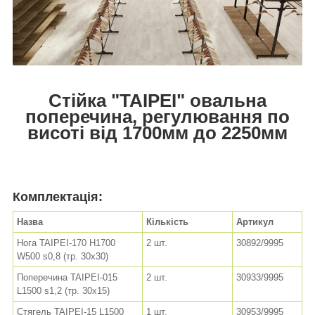
Стійка "TAIPEI" овальна
поперечина, регулювання по
висоті від 1700мм до 2250мм
Комплектація:
Назва
Кількість
Артикул
Нога TAIPEI-170 H1700
2 шт.
30892/9995
W500 s0,8 (тр. 30x30)
Поперечина TAIPEI-015
2 шт.
30933/9995
L1500 s1,2 (тр. 30x15)
Стягель TAIPEI-15 L1500
1 шт.
30953/9995