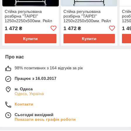
Стійка регульована
Стійка регульована
Стій
розбірна "TAIPEI"
розбірна "TAIPEI"
розб
1250х2250х500мм. Рейл
1250х2250х500мм. Рейл
125
торговий для одягу,
торговий для одягу,
торг
1 472
1 472
1 4
₴
₴
кронштейнів для бутіка.
кронштейнів для бутіка.
крон
Купити
Купити
Про нас
98% позитивних з 164 відгуків за рік
Працює з 16.03.2017
м. Одеса
Одеса, Україна
Контакти
Сьогодні вихідний
Показати весь графік роботи