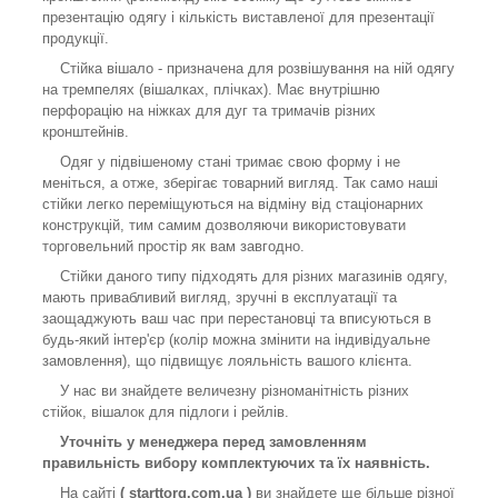
презентацію одягу і кількість виставленої для презентації
продукції.
Стійка вішало - призначена для розвішування на ній одягу
на тремпелях (вішалках, плічках). Має внутрішню
перфорацію на ніжках для дуг та тримачів різних
кронштейнів.
Одяг у підвішеному стані тримає свою форму і не
меніться, а отже, зберігає товарний вигляд. Так само наші
стійки легко переміщуються на відміну від стаціонарних
конструкцій, тим самим дозволяючи використовувати
торговельний простір як вам завгодно.
Стійки даного типу підходять для різних магазинів одягу,
мають привабливий вигляд, зручні в експлуатації та
заощаджують ваш час при перестановці та вписуються в
будь-який інтер'єр (колір можна змінити на індивідуальне
замовлення), що підвищує лояльність вашого клієнта.
У нас ви знайдете величезну різноманітність різних
стійок, вішалок для підлоги і рейлів.
Уточніть у менеджера перед замовленням
правильність вибору комплектуючих та їх наявність.
На сайті
( starttorg.com.ua )
ви знайдете ще більше різної