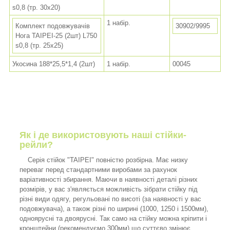
s0,8 (тр. 30x20)
1 набір.
Комплект подовжувачів
30902/9995
Нога TAIPEI-25 (2шт) L750
s0,8 (тр. 25x25)
Укосина 188*25,5*1,4 (2шт)
1 набір.
00045
Як і де використовують наші стійки-
рейли?
Серія стійок "TAIPEI" повністю розбірна. Має низку
переваг перед стандартними виробами за рахунок
варіативності збирання. Маючи в наявності деталі різних
розмірів, у вас з'являється можливість зібрати стійку під
різні види одягу, регульовані по висоті (за наявності у вас
подовжувача), а також різні по ширині (1000, 1250 і 1500мм),
одноярусні та двоярусні. Так само на стійку можна кріпити і
кронштейни (рекомендуємо 300мм) що суттєво змінює