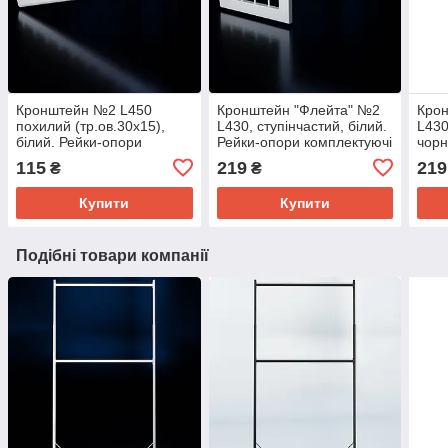
Кронштейн №2 L450
Кронштейн "Флейта" №2
Кро
поxилий (тр.ов.30x15),
L430, ступінчастий, білий.
L430
білий. Рейки-опори
Рейки-опори комплектуючі
чорн
комплектуючі до торгового
до торгового обладнання
комп
115
219
219
₴
₴
обладнання
обл
Купити
Купити
Подібні товари компанії