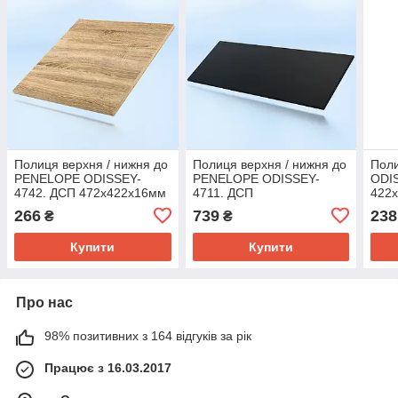
Полиця верхня / нижня до
Полиця верхня / нижня до
Пол
PENELOPE ODISSEY-
PENELOPE ODISSEY-
ODI
4742. ДСП 472х422х16мм
4711. ДСП
422
472х1172х16мм
266
739
238
₴
₴
Купити
Купити
Про нас
98% позитивних з 164 відгуків за рік
Працює з 16.03.2017