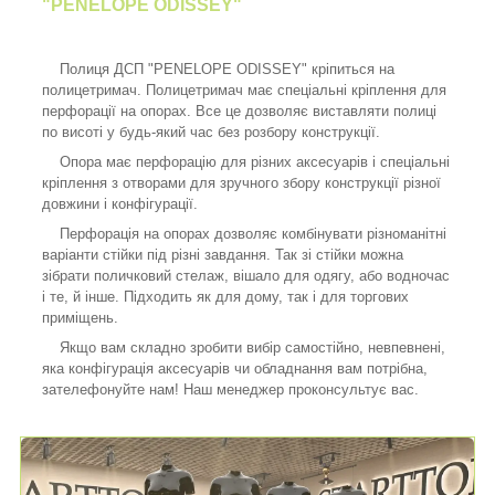
"PENELOPE ODISSEY"
Полиця ДСП "PENELOPE ODISSEY" кріпиться на
полицетримач. Полицетримач має спеціальні кріплення для
перфорації на опорах. Все це дозволяє виставляти полиці
по висоті у будь-який час без розбору конструкції.
Опора має перфорацію для різних аксесуарів і спеціальні
кріплення з отворами для зручного збору конструкції різної
довжини і конфігурації.
Перфорація на опорах дозволяє комбінувати різноманітні
варіанти стійки під різні завдання. Так зі стійки можна
зібрати поличковий стелаж, вішало для одягу, або водночас
і те, й інше. Підходить як для дому, так і для торгових
приміщень.
Якщо вам складно зробити вибір самостійно, невпевнені,
яка конфігурація аксесуарів чи обладнання вам потрібна,
зателефонуйте нам! Наш менеджер проконсультує вас.