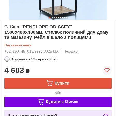
Стійка "PENELOPE ODISSEY"
1500х480х480мм. Стелаж поличний для дому
та магазину. Рейл вішало з полицями
Під замовлення
Код: 150_45_013/9995/3025 МХ
Роздріб
Відправка з
13 серпня 2026
4 603
₴
Купити
або
Купити з
Що таке купити з Пром?