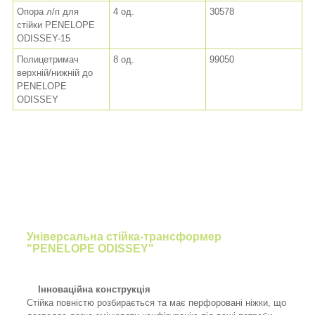
Опора л/п для
4 од.
30578
стійки PENELOPE
ODISSEY-15
Полицетримач
8 од.
99050
верхній/нижній до
PENELOPE
ODISSEY
Універсальна стійка-трансформер
"PENELOPE ODISSEY"
Інноваційна конструкція
Стійка повністю розбирається та має перфоровані ніжки, що