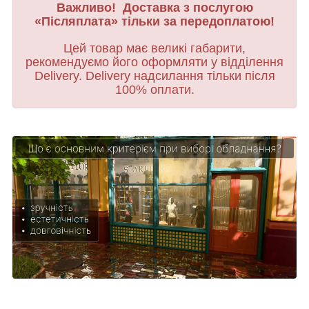
Важливо! Доставка з послугою
«Післяплата» тільки за передоплатою!
Цей товар має великі габарити,
рекомендуємо його оформляти у відділення
Delivery. Delivery надсилання тільки після
100% оплати.