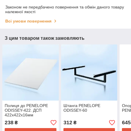
Законом не передбачено повернення та обмін даного товару
належної якості
Всі умови повернення
З цим товаром також замовляють
Полиця до PENELOPE
Штанга PENELOPE
Опор
ODISSEY-422. ДСП
ODISSEY-60
PEN
422х422х16мм
238
312
645
₴
₴