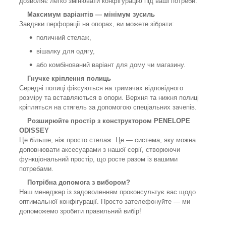
дозволяє легко змінювати конфігурацію під ваші потреби.
Максимум варіантів — мінімум зусиль
Завдяки перфорації на опорах, ви можете зібрати:
поличний стелаж,
вішалку для одягу,
або комбінований варіант для дому чи магазину.
Гнучке кріплення полиць
Середні полиці фіксуються на тримачах відповідного
розміру та вставляються в опори. Верхня та нижня полиці
кріпляться на стягель за допомогою спеціальних зачепів.
Розширюйте простір з конструктором PENELOPE
ODISSEY
Це більше, ніж просто стелаж. Це — система, яку можна
доповнювати аксесуарами з нашої серії, створюючи
функціональний простір, що росте разом із вашими
потребами.
Потрібна допомога з вибором?
Наш менеджер із задоволенням проконсультує вас щодо
оптимальної конфігурації. Просто зателефонуйте — ми
допоможемо зробити правильний вибір!