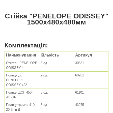
Стійка "PENELOPE ODISSEY"
1500х480х480мм
Комплектація:
Найменування
Кількість
Артикул
Стягель PENELOPE
8 од.
30581
ODISSEY-4
Полиця до
2 од.
60201
PENELOPE
ODISSEY-422
Полиця ДСП 450-
3 од.
61101
410-16
Полицетримач 410-
6 од.
43275
20-бн-п-Д